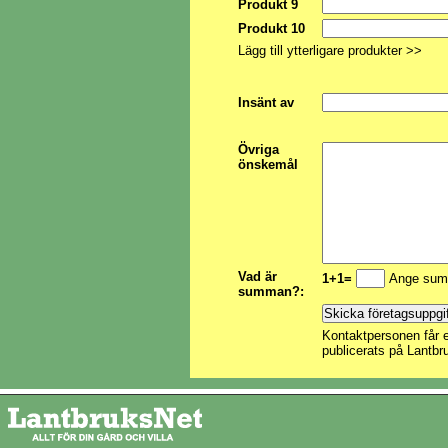
Produkt 9
Produkt 10
Lägg till ytterligare produkter >>
Insänt av
Övriga
önskemål
Vad är
1+1=
Ange sum
summan?:
Kontaktpersonen får e
publicerats på Lantbr