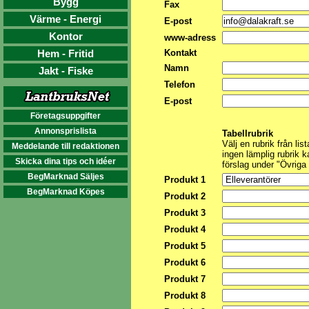
Bygg
Fax
Värme - Energi
E-post
Kontor
www-adress
Hem - Fritid
Kontakt
Namn
Jakt - Fiske
Telefon
E-post
Företagsuppgifter
Annonsprislista
Tabellrubrik
Välj en rubrik från list
Meddelande till redaktionen
ingen lämplig rubrik k
Skicka dina tips och idéer
förslag under "Övriga
BegMarknad Säljes
Produkt 1
BegMarknad Köpes
Produkt 2
Produkt 3
Produkt 4
Produkt 5
Produkt 6
Produkt 7
Produkt 8