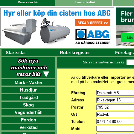
Våra sidor >>
LantbruksNet
Startsida
Rubrikregister
Företags
Skriv firma/vara/märke:
Är du
tillverkare
eller
importör
av e
med på LantbruksNet helt gratis me
Mark - Växter
Husdjur
Företag
Trädgård
Adress
Skog
Postnr
Vägunderhåll
Ort
Fordon
Telefon
Verkstad
Mobil