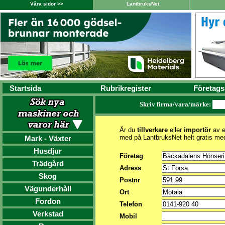
Våra sidor >>
LantbruksNet
Startsida
Rubrikregister
Företags
Skriv firma/vara/märke:
Är du
tillverkare
eller
importör
av e
med på LantbruksNet helt gratis me
Mark - Växter
Husdjur
Företag
Trädgård
Adress
Skog
Postnr
Vägunderhåll
Ort
Fordon
Telefon
Verkstad
Mobil