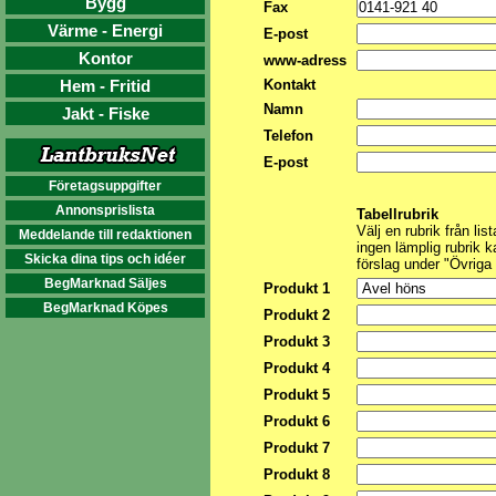
Bygg
Fax
Värme - Energi
E-post
Kontor
www-adress
Hem - Fritid
Kontakt
Namn
Jakt - Fiske
Telefon
E-post
Företagsuppgifter
Annonsprislista
Tabellrubrik
Välj en rubrik från list
Meddelande till redaktionen
ingen lämplig rubrik k
Skicka dina tips och idéer
förslag under "Övriga
BegMarknad Säljes
Produkt 1
BegMarknad Köpes
Produkt 2
Produkt 3
Produkt 4
Produkt 5
Produkt 6
Produkt 7
Produkt 8