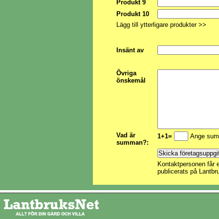
Produkt 9
Produkt 10
Lägg till ytterligare produkter >>
Insänt av
Övriga
önskemål
Vad är
1+1=
Ange sum
summan?:
Kontaktpersonen får e
publicerats på Lantbr