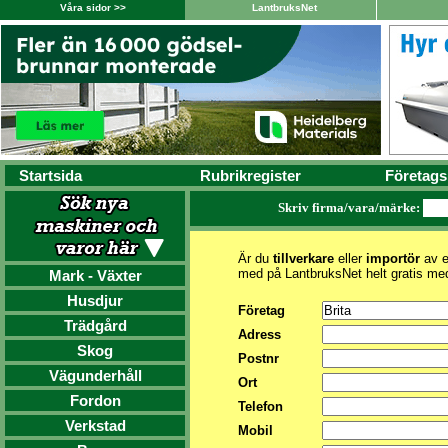
Våra sidor >>
LantbruksNet
Startsida
Rubrikregister
Företags
Skriv firma/vara/märke:
Är du
tillverkare
eller
importör
av e
med på LantbruksNet helt gratis me
Mark - Växter
Husdjur
Företag
Trädgård
Adress
Skog
Postnr
Vägunderhåll
Ort
Fordon
Telefon
Verkstad
Mobil