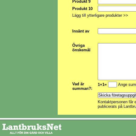
Produkt 9
Produkt 10
Lägg till ytterligare produkter >>
Insänt av
Övriga
önskemål
Vad är
1+1=
Ange sum
summan?:
Kontaktpersonen får e
publicerats på Lantbr