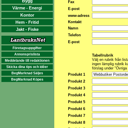
Bygg
Fax
Värme - Energi
E-post
Kontor
www-adress
Hem - Fritid
Kontakt
Namn
Jakt - Fiske
Telefon
E-post
Företagsuppgifter
Annonsprislista
Tabellrubrik
Välj en rubrik från list
Meddelande till redaktionen
ingen lämplig rubrik k
Skicka dina tips och idéer
förslag under "Övriga
BegMarknad Säljes
Produkt 1
BegMarknad Köpes
Produkt 2
Produkt 3
Produkt 4
Produkt 5
Produkt 6
Produkt 7
Produkt 8