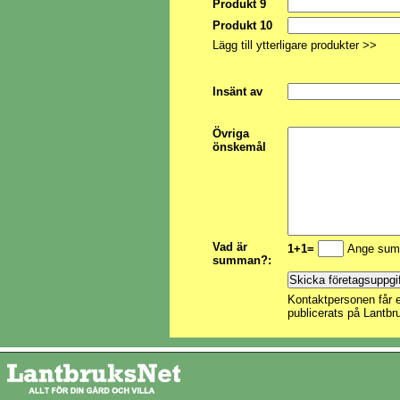
Produkt 9
Produkt 10
Lägg till ytterligare produkter >>
Insänt av
Övriga
önskemål
Vad är
1+1=
Ange sum
summan?:
Kontaktpersonen får e
publicerats på Lantbr