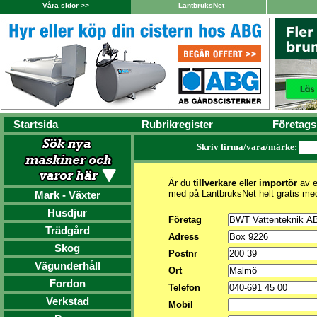
Våra sidor >>
LantbruksNet
Startsida
Rubrikregister
Företags
Skriv firma/vara/märke:
Är du
tillverkare
eller
importör
av e
med på LantbruksNet helt gratis me
Mark - Växter
Husdjur
Företag
Trädgård
Adress
Skog
Postnr
Vägunderhåll
Ort
Fordon
Telefon
Verkstad
Mobil