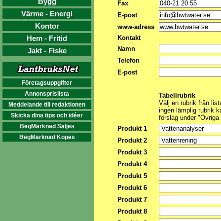
Bygg
Fax
Värme - Energi
E-post
Kontor
www-adress
Hem - Fritid
Kontakt
Namn
Jakt - Fiske
Telefon
E-post
Företagsuppgifter
Annonsprislista
Tabellrubrik
Välj en rubrik från list
Meddelande till redaktionen
ingen lämplig rubrik k
Skicka dina tips och idéer
förslag under "Övriga
BegMarknad Säljes
Produkt 1
BegMarknad Köpes
Produkt 2
Produkt 3
Produkt 4
Produkt 5
Produkt 6
Produkt 7
Produkt 8