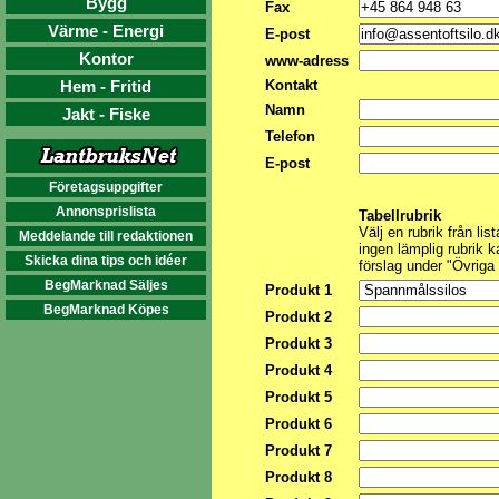
Bygg
Fax
Värme - Energi
E-post
Kontor
www-adress
Hem - Fritid
Kontakt
Namn
Jakt - Fiske
Telefon
E-post
Företagsuppgifter
Annonsprislista
Tabellrubrik
Välj en rubrik från list
Meddelande till redaktionen
ingen lämplig rubrik k
Skicka dina tips och idéer
förslag under "Övriga
BegMarknad Säljes
Produkt 1
BegMarknad Köpes
Produkt 2
Produkt 3
Produkt 4
Produkt 5
Produkt 6
Produkt 7
Produkt 8