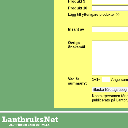
Produkt 9
Produkt 10
Lägg till ytterligare produkter >>
Insänt av
Övriga
önskemål
Vad är
1+1=
Ange sum
summan?:
Kontaktpersonen får e
publicerats på Lantbr