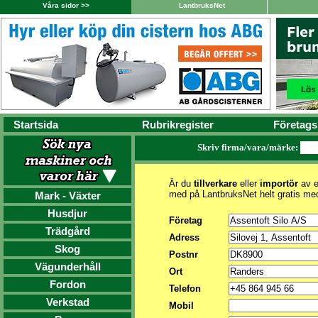
Våra sidor >>
LantbruksNet
Startsida
Rubrikregister
Företags
Skriv firma/vara/märke:
Är du
tillverkare
eller
importör
av e
med på LantbruksNet helt gratis me
Mark - Växter
Husdjur
Företag
Trädgård
Adress
Skog
Postnr
Vägunderhåll
Ort
Fordon
Telefon
Verkstad
Mobil