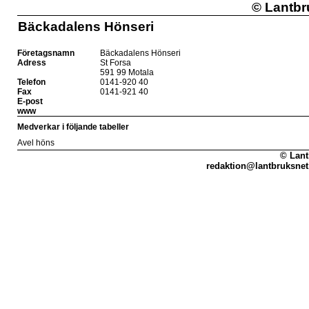
©
Lantbr
Bäckadalens Hönseri
Företagsnamn
Bäckadalens Hönseri
Adress
St Forsa
591 99 Motala
Telefon
0141-920 40
Fax
0141-921 40
E-post
www
Medverkar i följande tabeller
Avel höns
© Lant
redaktion@lantbruksnet.