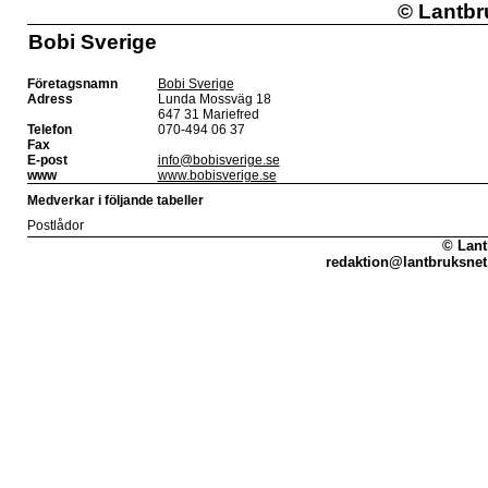
©
Lantbr
Bobi Sverige
Företagsnamn
Bobi Sverige
Adress
Lunda Mossväg 18
647 31 Mariefred
Telefon
070-494 06 37
Fax
E-post
info@bobisverige.se
www
www.bobisverige.se
Medverkar i följande tabeller
Postlådor
© Lant
redaktion@lantbruksnet.