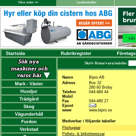
Våra sidor >>
LantbruksNet
Startsida
Rubrikregister
Företags
Skriv firma/vara/märke:
Namn
Bipro AB
Adress
Box 32
Mark - Växter
280 60 Broby
Husdjur
Telefon
044-484 44
Mobil
Trädgård
Fax
044-480 27
Epost
Skog
www
www.bipro.se
Vägunderhåll
Medverkar i följande tabeller
Fordon
Flishuggar
Verkstad
Pellets- & brikettpressar