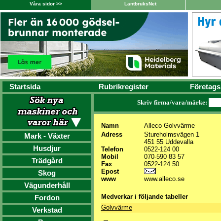
Våra sidor >>
LantbruksNet
Startsida
Rubrikregister
Företags
Skriv firma/vara/märke:
Namn
Alleco Golvvärme
Adress
Stureholmsvägen 1
Mark - Växter
451 55 Uddevalla
Husdjur
Telefon
0522-124 00
Mobil
070-590 83 57
Trädgård
Fax
0522-124 50
Epost
Skog
www
www.alleco.se
Vägunderhåll
Medverkar i följande tabeller
Fordon
Golvvärme
Verkstad