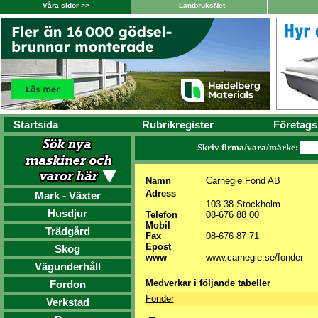
Våra sidor >>
LantbruksNet
Startsida
Rubrikregister
Företags
Skriv firma/vara/märke:
Namn
Carnegie Fond AB
Adress
Mark - Växter
103 38 Stockholm
Husdjur
Telefon
08-676 88 00
Mobil
Trädgård
Fax
08-676 87 71
Epost
Skog
www
www.carnegie.se/fonder
Vägunderhåll
Medverkar i följande tabeller
Fordon
Fonder
Verkstad