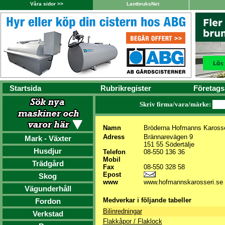
Våra sidor >>
LantbruksNet
Startsida
Rubrikregister
Företags
Skriv firma/vara/märke:
Namn
Bröderna Hofmanns Karosse
Adress
Brännarevägen 9
Mark - Växter
151 55 Södertälje
Husdjur
Telefon
08-550 136 36
Mobil
Trädgård
Fax
08-550 328 58
Epost
Skog
www
www.hofmannskarosseri.se
Vägunderhåll
Medverkar i följande tabeller
Fordon
Bilinredningar
Verkstad
Flakkåpor / Flaklock