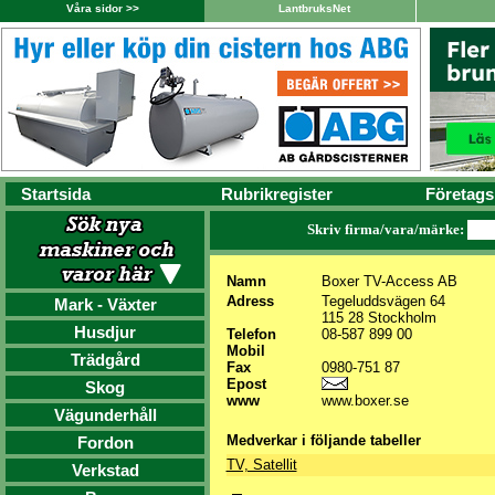
Våra sidor >>
LantbruksNet
Startsida
Rubrikregister
Företags
Skriv firma/vara/märke:
Namn
Boxer TV-Access AB
Adress
Tegeluddsvägen 64
Mark - Växter
115 28 Stockholm
Husdjur
Telefon
08-587 899 00
Mobil
Trädgård
Fax
0980-751 87
Epost
Skog
www
www.boxer.se
Vägunderhåll
Medverkar i följande tabeller
Fordon
TV, Satellit
Verkstad