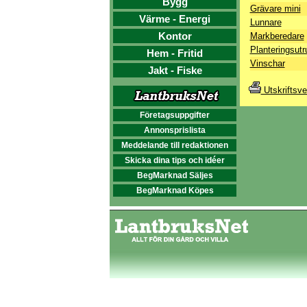
Bygg
Grävare mini
Värme - Energi
Lunnare
Kontor
Markberedare
Planteringsutr
Hem - Fritid
Vinschar
Jakt - Fiske
Utskriftsve
Företagsuppgifter
Annonsprislista
Meddelande till redaktionen
Skicka dina tips och idéer
BegMarknad Säljes
BegMarknad Köpes