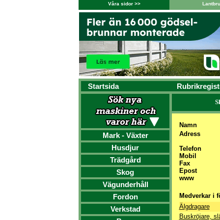
Våra sidor >>
Lantbr
Startsida
Rubrikregist
S
Namn
Adress
Mark - Växter
Husdjur
Telefon
Mobil
Trädgård
Fax
Epost
Skog
www
Vägunderhåll
Medverkar i f
Fordon
Älgdragare
Verkstad
Buskröjare, sl