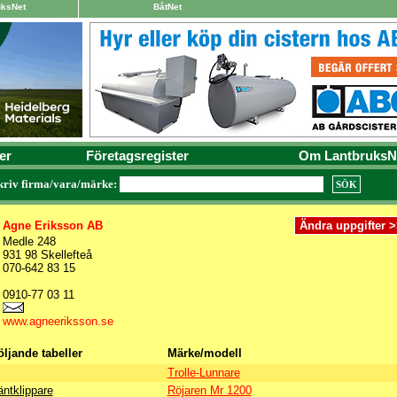
uksNet
BåtNet
er
Företagsregister
Om LantbruksN
kriv firma/vara/märke:
Agne Eriksson AB
Medle 248
931 98 Skellefteå
070-642 83 15
0910-77 03 11
www.agneeriksson.se
öljande tabeller
Märke/modell
Trolle-Lunnare
äntklippare
Röjaren Mr 1200