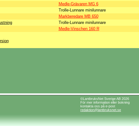
Medle-Grävaren MG 6
Trolle-Lunnare minilunnare
Markberedare MB 650
ustning
Trolle-Lunnare minilunnare
Medle-Vinschen 160 R
rsion
©LantbruksNet Sverige AB 2026
För mer information eller bokning
kontakta oss på e-post
redaktion@lantbruksnet.se