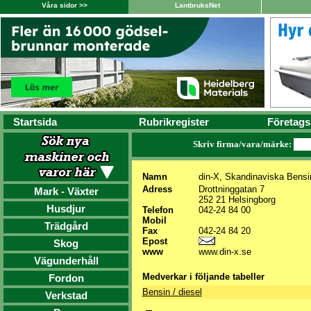
Våra sidor >>
LantbruksNet
Startsida
Rubrikregister
Företags
Skriv firma/vara/märke:
Namn
din-X, Skandinaviska Bens
Adress
Drottninggatan 7
Mark - Växter
252 21 Helsingborg
Husdjur
Telefon
042-24 84 00
Mobil
Trädgård
Fax
042-24 84 20
Epost
Skog
www
www.din-x.se
Vägunderhåll
Medverkar i följande tabeller
Fordon
Bensin / diesel
Verkstad