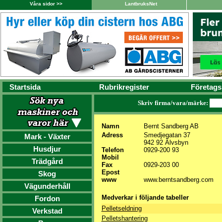
Våra sidor >>
LantbruksNet
Startsida
Rubrikregister
Företags
Skriv firma/vara/märke:
Namn
Bernt Sandberg AB
Adress
Smedjegatan 37
Mark - Växter
942 92 Älvsbyn
Husdjur
Telefon
0929-200 93
Mobil
Trädgård
Fax
0929-203 00
Epost
Skog
www
www.berntsandberg.com
Vägunderhåll
Medverkar i följande tabeller
Fordon
Pelletseldning
Verkstad
Pelletshantering