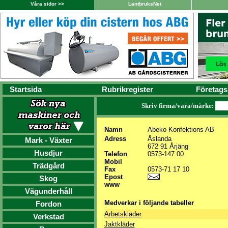
Våra sidor >>
LantbruksNet
Startsida
Rubrikregister
Företags
Skriv firma/vara/märke:
Namn
Abeko Konfektions AB
Adress
Åslanda
Mark - Växter
672 91 Årjäng
Husdjur
Telefon
0573-147 00
Mobil
Trädgård
Fax
0573-71 17 10
Epost
Skog
www
Vägunderhåll
Medverkar i följande tabeller
Fordon
Arbetskläder
Verkstad
Jaktkläder