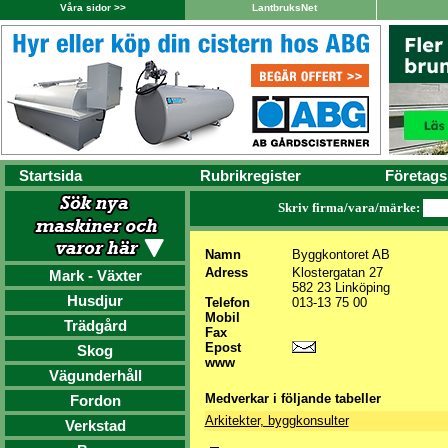
Våra sidor >>
LantbruksNet
Startsida
Rubrikregister
Företags
Skriv firma/vara/märke:
Namn
Byggkontoret AB
Adress
Klostergatan 27
Mark - Växter
582 23 Linköping
Husdjur
Telefon
013-13 75 00
Mobil
Trädgård
Fax
Epost
Skog
www
Vägunderhåll
Medverkar i följande tabeller
Fordon
Arkitekter, byggkonsulter
Verkstad