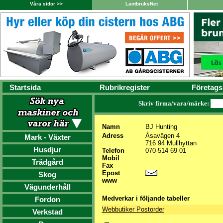
Våra sidor >>
LantbruksNet
Startsida
Rubrikregister
Företags
Skriv firma/vara/märke:
Namn
BJ Hunting
Adress
Åsavägen 4
Mark - Växter
716 94 Mullhyttan
Husdjur
Telefon
070-514 69 01
Mobil
Trädgård
Fax
Epost
Skog
www
Vägunderhåll
Medverkar i följande tabeller
Fordon
Webbutiker Postorder
Verkstad