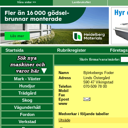
Våra sidor >>
LantbruksNet
Startsida
Rubrikregister
Företags
Skriv firma/vara/märke:
Namn
Björkebergs Foder
Adress
Linds Östergård
Mark - Växter
590 47 Vikingstad
Husdjur
Telefon
070-509 78 00
Mobil
Trädgård
Fax
Epost
Skog
www
Vägunderhåll
Medverkar i följande tabeller
Fordon
Utsäde
Verkstad