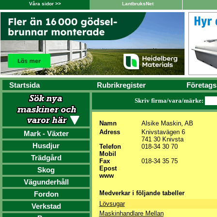
Våra sidor >>
LantbruksNet
Startsida
Rubrikregister
Företags
Skriv firma/vara/märke:
Namn
Alsike Maskin, AB
Adress
Knivstavägen 6
Mark - Växter
741 30 Knivsta
Husdjur
Telefon
018-34 30 70
Mobil
Trädgård
Fax
018-34 35 75
Epost
Skog
www
Vägunderhåll
Medverkar i följande tabeller
Fordon
Lövsugar
Verkstad
Maskinhandlare Mellan