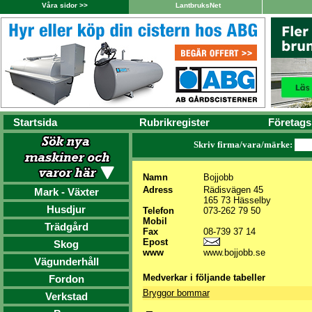
Våra sidor >>
LantbruksNet
Startsida
Rubrikregister
Företags
Skriv firma/vara/märke:
Namn
Bojjobb
Adress
Rädisvägen 45
Mark - Växter
165 73 Hässelby
Husdjur
Telefon
073-262 79 50
Mobil
Trädgård
Fax
08-739 37 14
Epost
Skog
www
www.bojjobb.se
Vägunderhåll
Medverkar i följande tabeller
Fordon
Bryggor bommar
Verkstad