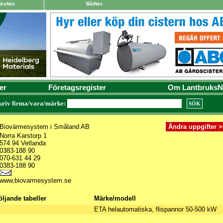
uksNet
BåtNet
er
Företagsregister
Om LantbruksN
kriv firma/vara/märke:
Biovärmesystem i Småland AB
Norra Karstorp 1
574 94 Vetlanda
0383-188 90
070-631 44 29
0383-188 90
www.biovarmesystem.se
öljande tabeller
Märke/modell
ETA helautomatiska, flispannor 50-500 kW