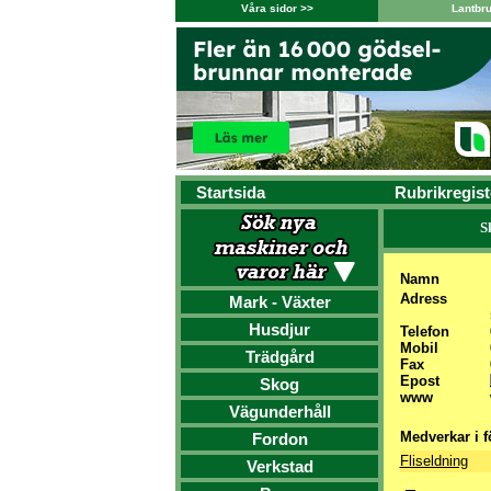
Våra sidor >>
Lantbr
Startsida
Rubrikregist
S
Namn
Adress
Mark - Växter
Husdjur
Telefon
Mobil
Trädgård
Fax
Epost
Skog
www
Vägunderhåll
Medverkar i f
Fordon
Fliseldning
Verkstad