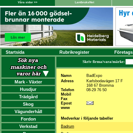
Våra sidor >>
LantbruksNet
Startsida
Rubrikregister
Företags
Skriv firma/vara/märke:
Namn
BadExpo
Adress
Karlsbodavägen 17 F
Mark - Växter
168 67 Bromma
Husdjur
Telefon
08-29 76 50
Mobil
Trädgård
Fax
Epost
Skog
www
Vägunderhåll
Medverkar i följande tabeller
Fordon
Verkstad
Badrum