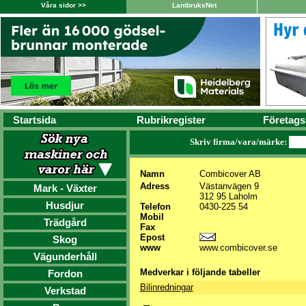
Våra sidor >>
LantbruksNet
Startsida
Rubrikregister
Företags
Skriv firma/vara/märke:
Namn
Combicover AB
Adress
Västanvägen 9
Mark - Växter
312 95 Laholm
Husdjur
Telefon
0430-225 54
Mobil
Trädgård
Fax
Epost
Skog
www
www.combicover.se
Vägunderhåll
Medverkar i följande tabeller
Fordon
Bilinredningar
Verkstad