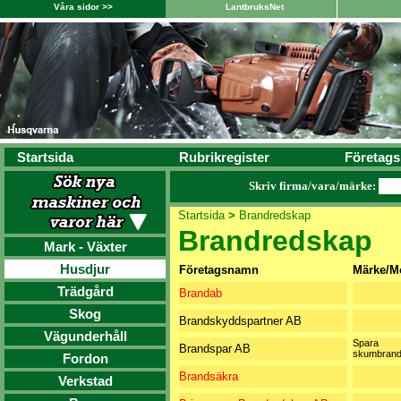
Våra sidor >>
LantbruksNet
Startsida
Rubrikregister
Företags
Skriv firma/vara/märke:
Startsida
>
Brandredskap
Brandredskap
Mark - Växter
Husdjur
Företagsnamn
Märke/M
Trädgård
Brandab
Skog
Brandskyddspartner AB
Vägunderhåll
Spara
Brandspar AB
skumbrand
Fordon
Brandsäkra
Verkstad