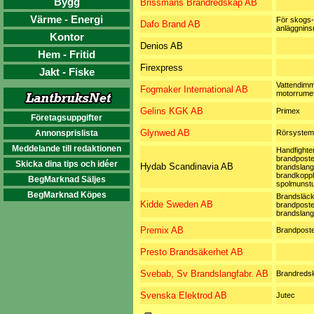
Bygg
Brissmans Brandredskap AB
Värme - Energi
För skogs-
Dafo Brand AB
anläggnin
Kontor
Denios AB
Hem - Fritid
Firexpress
Jakt - Fiske
Vattendimm
Fogmaker International AB
motorrume
Gelins KGK AB
Primex
Företagsuppgifter
Glynwed AB
Annonsprislista
Rörsystem
Meddelande till redaktionen
Handfighter
brandposte
Skicka dina tips och idéer
Hydab Scandinavia AB
brandslang
brandkoppl
BegMarknad Säljes
spolmunst
BegMarknad Köpes
Brandsläck
Kidde Sweden AB
brandposte
brandslang
Premix AB
Brandpost
Presto Brandsäkerhet AB
Svebab, Sv Brandslangfabr. AB
Brandreds
Svenska Elektrod AB
Jutec