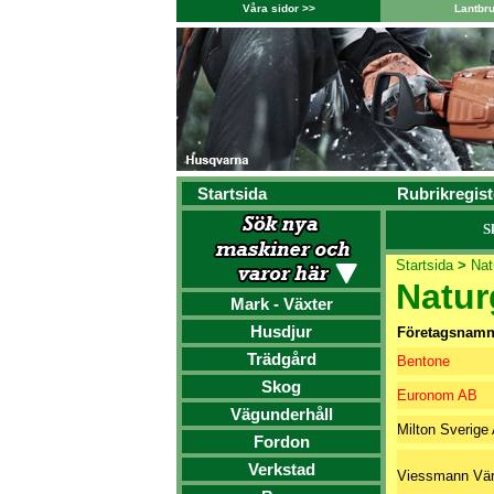
Våra sidor >>
Lantbr
Startsida
Rubrikregist
S
Startsida
>
Nat
Natur
Mark - Växter
Husdjur
Företagsnam
Trädgård
Bentone
Skog
Euronom AB
Vägunderhåll
Milton Sverige
Fordon
Verkstad
Viessmann Vär