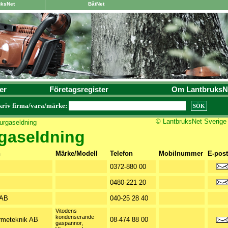
uksNet
BåtNet
er
Företagsregister
Om LantbruksN
kriv firma/vara/märke:
© LantbruksNet Sverige
urgaseldning
gaseldning
n
Märke/Modell
Telefon
Mobilnummer
E-post
0372-880 00
0480-221 20
 AB
040-25 28 40
Vitodens
kondenserande
meteknik AB
08-474 88 00
gaspannor,