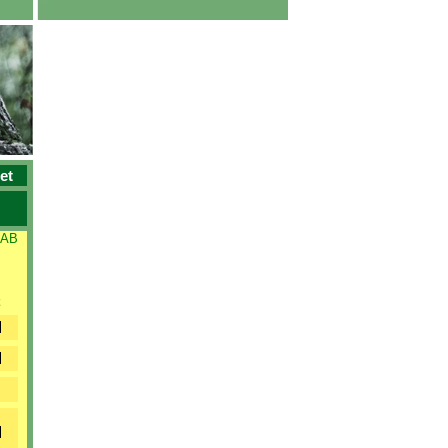
et
 AB