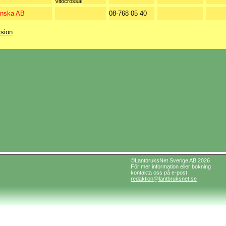
Vitocrossal
enska AB
08-768 05 40
rsion
©LantbruksNet Sverige AB 2026
För mer information eller bokning
kontakta oss på e-post
redaktion@lantbruksnet.se