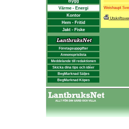
Bygg
Värme - Energi
Weishaupt Sv
Kontor
Utskriftsve
Hem - Fritid
Jakt - Fiske
Företagsuppgifter
Annonsprislista
Meddelande till redaktionen
Skicka dina tips och idéer
BegMarknad Säljes
BegMarknad Köpes