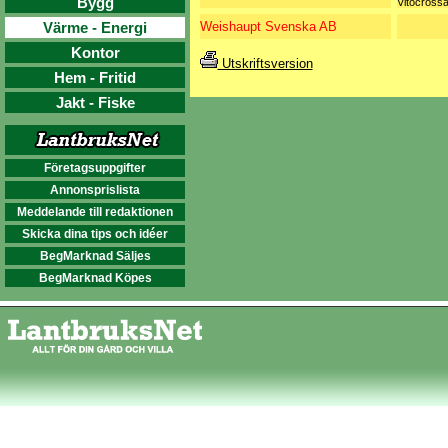
Bygg
Vitocrossa
Värme - Energi
Weishaupt Svenska AB
Kontor
Utskriftsversion
Hem - Fritid
Jakt - Fiske
Företagsuppgifter
Annonsprislista
Meddelande till redaktionen
Skicka dina tips och idéer
BegMarknad Säljes
BegMarknad Köpes