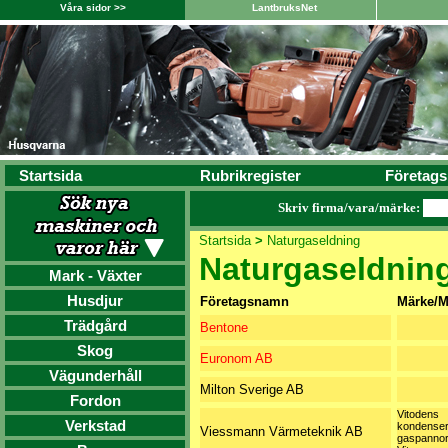
Våra sidor >>
LantbruksNet
Startsida
Rubrikregister
Företags
Skriv firma/vara/märke:
Startsida
>
Naturgaseldning
Naturgaseldnin
Mark - Växter
Husdjur
Företagsnamn
Märke/M
Trädgård
Bentone
Skog
Euronom AB
Vägunderhåll
Milton Sverige AB
Fordon
Vitodens
Verkstad
kondense
Viessmann Värmeteknik AB
gaspannor