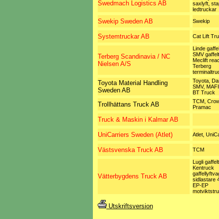
Swedmach Logistics AB
saxlyft, sta
ledtruckar
Swekip Sweden AB
Swekip
Systemtruckar AB
Cat Lift Tr
Linde gaffe
SMV gaffelt
Terberg Scandinavia / NC
Meclift rea
Nielsen A/S
Terberg
terminaltru
Toyota, Da
Toyota Material Handling
SMV, MAFI
Sweden AB
BT Truck
TCM, Crow
Trollhättans Truck AB
Pramac
Truck & Maskin i Kalmar AB
UniCarriers Sweden (Atlet)
Atlet, UniC
Västsvenska Truck AB
TCM
Lugli gaffel
Kentruck
gaffellyftv
Vätterbygdens Truck AB
sidlastare 
EP-EP
motviktstr
Utskriftsversion