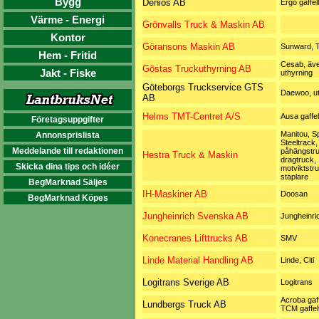
Bygg
Denios AB
Ergo gaffel
Värme - Energi
Grönvalls Truck & Maskin AB
Kontor
Göransons Maskin AB
Sunward, 
Hem - Fritid
Cesab, äv
Göstas Truckuthyrning AB
Jakt - Fiske
uthyrning
Göteborgs Truckservice GTS
Daewoo, ut
AB
Helms TMT-Centret A/S
Ausa gaffel
Företagsuppgifter
Manitou, Sp
Annonsprislista
Steeltrack,
Meddelande till redaktionen
påhängstru
Hestra Truck & Maskin
dragtruck,
Skicka dina tips och idéer
motviktstru
staplare
BegMarknad Säljes
IH-Maskiner AB
Doosan
BegMarknad Köpes
Jungheinrich Svenska AB
Jungheinri
Konecranes Lifttrucks AB
SMV
Linde Material Handling AB
Linde, Citi
Logitrans Sverige AB
Logitrans
Acroba gaff
Lundbergs Truck AB
TCM gaffel