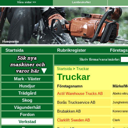
Våra sidor >>
LantbruksNet
Startsida
Rubrikregister
Företags
Skriv firma/vara/märke:
Startsida
>
Truckar
Truckar
Mark - Växter
Husdjur
Företagsnamn
Märke/M
Trädgård
Actil Warehouse Trucks AB
Abeko eltr
Skog
Borås Truckservice AB
Jungheinri
Vägunderhåll
Brubakken AB
Konecrane
Fordon
Clarklift Sweden AB
Clark
Verkstad