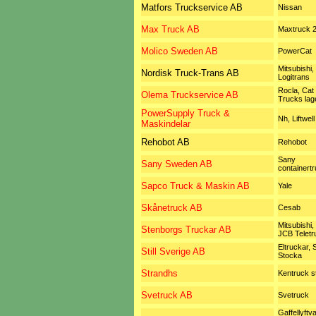
Matfors Truckservice AB
Nissan
Max Truck AB
Maxtruck 2
Molico Sweden AB
PowerCat
Mitsubishi,
Nordisk Truck-Trans AB
Logitrans
Rocla, Cat L
Olema Truckservice AB
Trucks lag
PowerSupply Truck &
Nh, Liftwell
Maskindelar
Rehobot AB
Rehobot
Sany
Sany Sweden AB
containert
Sapco Truck & Maskin AB
Yale
Skånetruck AB
Cesab
Mitsubishi,
Stenborgs Truckar AB
JCB Teletr
Eltruckar, St
Still Sverige AB
Stocka
Strandhs
Kentruck s
Svetruck AB
Svetruck
Gaffellyftv