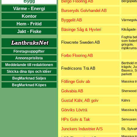
Bygg
Bergo Flooring AB
Bergoplatt
Värme - Energi
Burseryds Golvhandel AB
Kontor
Byggelit AB
Värmegol
Hem - Fritid
Bäsinge Såg & Hyvleri
Kilsågade 
Jakt - Fiske
Fogfria be
som foder
Flowcrete Sweden AB
grisgolv,
mjölkrums
Företagsuppgifter
Forbo Flooring AB
Annonsprislista
Berthold 
Meddelande till redaktionen
trägolv, J
Fredricsons Trä AB
Baseco, St
Skicka dina tips och idéer
parkett
BegMarknad Säljes
Föllinge Golv ab
Massiva tr
BegMarknad Köpes
Golvabia AB
Sherwood
Gustaf Kähr, AB golv
Kährs
Görviks Lövträ
Massiva b
HPs Golv & Tak
Senvuxen 
Junckers Industrier A/S
Ek, SylvaK
Massiva tr