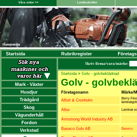
Våra sidor >>
LantbruksNet
Startsida
Rubrikregister
Företags
Skriv firma/vara/märke:
Startsida
>
Golv - golvbeklädnad
Golv - golvbekl
Mark - Växter
Husdjur
Företagsnamn
Märke/M
Berry Floo
Trädgård
Alfort & Cronholm
laminatgol
Skog
Alloc
Laminat oc
Vägunderhåll
Armstrong World Industry AB
Fordon
Baseco Golv AB
Baseco
Verkstad