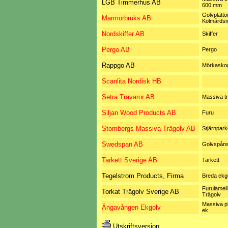
LGB Timmerhus AB
600 mm
Golvplattor
Marmorbruks AB
Kolmårds
Nordskiffer AB
Skiffer
Pergo AB
Pergo
Rappgo AB
Mörkaskog
Scanlita Nordisk HB
Setra Trävaror AB
Massiva tr
Siljan Wood Products AB
Furu
Stombergs Massiva Trägolv AB
Stjärnpark
Swedspan AB
Golvspåns
Tarkett Sverige AB
Tarkett
Tegelstrom Products, Firma
Breda ekg
Furulamell
Torkat Trägolv Sverige AB
Trägolv
Massiva p
Ängavången Ekgolv
ek
Utskriftsversion