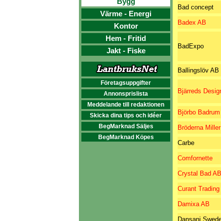
Bygg
Bad concept
Värme - Energi
Badex AB
Kontor
Hem - Fritid
BadExpo
Jakt - Fiske
Ballingslöv AB
Företagsuppgifter
Bjärreds Desig
Annonsprislista
Meddelande till redaktionen
Björbo Badrum
Skicka dina tips och idéer
BegMarknad Säljes
Bröderna Mille
BegMarknad Köpes
Carbe
Comfornette
Crystal Bad A
Curant Trading
Damixa AB
Dansani Swed