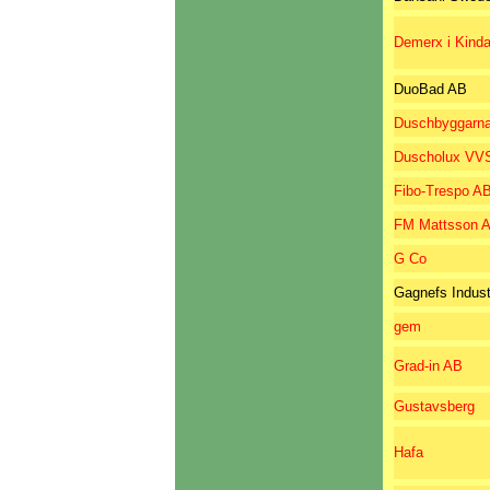
Demerx i Kind
DuoBad AB
Duschbyggarn
Duscholux VVS
Fibo-Trespo A
FM Mattsson 
G Co
Gagnefs Indust
gem
Grad-in AB
Gustavsberg
Hafa