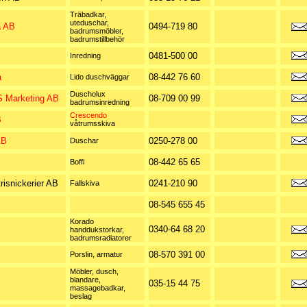
Träbadkar,
uteduschar,
a AB
0494-719 80
badrumsmöbler,
badrumstillbehör
0481-500 00
Inredning
a
08-442 76 60
Lido duschväggar
Duscholux
 Marketing AB
08-709 00 99
badrumsinredning
Crescendo
B
våtrumsskiva
AB
0250-278 00
Duschar
08-442 65 65
Boffi
risnickerier AB
0241-210 90
Fallskiva
08-545 655 45
Korado
0340-64 68 20
handdukstorkar,
badrumsradiatorer
08-570 391 00
Porslin, armatur
Möbler, dusch,
blandare,
035-15 44 75
massagebadkar,
beslag