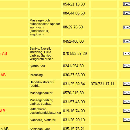
054-21 13 30
08-644 05 60
Massage- och
bubbelbadkar, spa för
08-29 76 50
inom- och
utomhusbruk,
ångdusch
0451-460 00
Saniku, Novello
inredning, Cielo
n AB
070-593 37 29
badkar, Santiop
Wingeroth dusch
0241-254 60
Björbo Bad
r AB
036-37 65 00
Inredning
Handdukstorkar i
031-25 59 84
070-731 17 11
rostfritt
0570-215 50
Massagebadkar
Massagebadkar,
B
031-57 48 00
badkar, spabad
Vattenburna
 AB
019-16 74 90
designhanddukstorkar
031-26 20 10
Blandare, tvättställ
en AB
035-15 76 21
Saniscan, Vola