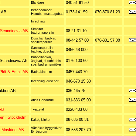
B
040-51 91 50
Blandare
Beachcomber
 AB
0173-141 59
070-870 81 23
Hottubs, massagebad
Inredning
Skanitet
 Scandinavia AB
08-21 31 10
badrumsporslin
Duschar, badkar,
08-442 57 00
070-331 57 08
sanitetsporslin
Sanitetsporslin,
0456-48 000
badkar, duschar
Bubbelbadkar,
 Scandinavia AB
0176-100 60
ångbad, duschkabin,
spa, badrumsmöbler
 Plåt & Emalj AB
0457-443 70
Badkabin m m
040-670 15 30
Inredning, duschar
uktion AB
036-465 75
031-336 05 00
Atlas Concorde
 AB
0220-403 00
Tvättställ
ten i Stockholm
08-686 00 31
Kakel, klinker
Våtsäkra byggskivor
 Maskiner AB
08-556 207 70
för badrum