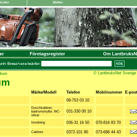
uksNet
BåtNet
er
Företagsregister
Om LantbruksN
kriv firma/vara/märke:
© LantbruksNet Sverige
drum
um
n
Märke/Modell
Telefon
Mobilnummer
E-pos
08-753 03 10
Duschkabiner,
031-330 00 10
badrumshyllor, WC-
sitsar
036-31 16 50
070-816 83 70
Inredning
0372-101 90
073-686 44 43
Cabinex