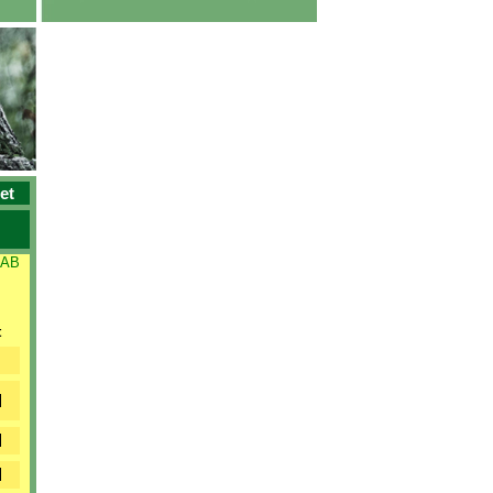
et
 AB
t