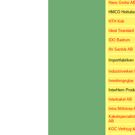
Hans Grohe A
HMCO Hottubs
HTH Kök
Ideal Standard
IDO Badrum
Ifö Sanitär AB
Importfabriken
Industriverken
Inredningsglas
InterHem Prod
Interkakel AB
Intra Mölntorp
Kakelspecialis
AB
KGC Verktyg &