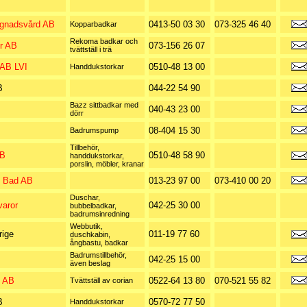
gnadsvård AB
0413-50 03 30
073-325 46 40
Kopparbadkar
Rekoma badkar och
r AB
073-156 26 07
tvättställ i trä
 AB LVI
0510-48 13 00
Handdukstorkar
B
044-22 54 90
Bazz sittbadkar med
040-43 23 00
dörr
08-404 15 30
Badrumspump
Tillbehör,
AB
0510-48 58 90
handdukstorkar,
porslin, möbler, kranar
 Bad AB
013-23 97 00
073-410 00 20
Duschar,
aror
042-25 30 00
bubbelbadkar,
badrumsinredning
Webbutik,
ige
011-19 77 60
duschkabin,
ångbastu, badkar
Badrumstillbehör,
042-25 15 00
även beslag
t AB
0522-64 13 80
070-521 55 82
Tvättställ av corian
B
0570-72 77 50
Handdukstorkar