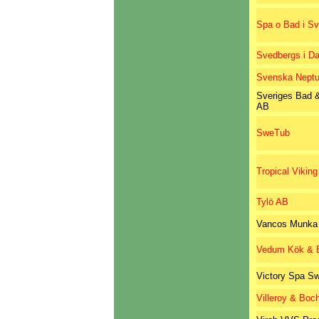
Spa o Bad i Sv
Svedbergs i Da
Svenska Nept
Sveriges Bad 
AB
SweTub
Tropical Viking
Tylö AB
Vancos Munka 
Vedum Kök & 
Victory Spa S
Villeroy & Boc