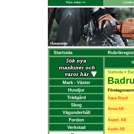
Våra sidor >>
Lantbr
Startsida
Rubrikregist
S
Startsida
>
Ba
Badr
Mark - Växter
Husdjur
Företagsnam
Trädgård
Aqua Royal
Skog
Arrow AB
Vägunderhåll
Fordon
Aspen, AB
Verkstad
Axells AB