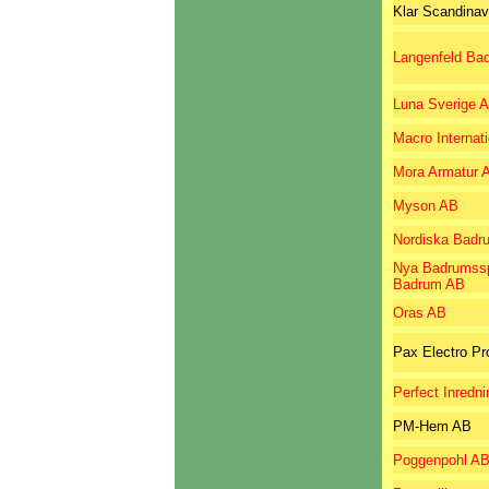
Klar Scandinav
Langenfeld Ba
Luna Sverige 
Macro Internat
Mora Armatur 
Myson AB
Nordiska Badr
Nya Badrumssp
Badrum AB
Oras AB
Pax Electro Pr
Perfect Inredn
PM-Hem AB
Poggenpohl A