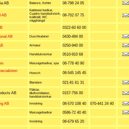
ia AB
08-798 24 05
Balance, Kohler
Kaldewei badkar,
Cuadro handdukstork,
d AB
08-702 07 75
tvällställ, WC
vägghängd
AB
0322-60 60 00
ional AB
0430-484 00
Duschkabiner
AB
0250-940 00
Armatur
0510-910 68
Handdukstorkar
um
08-778 40 90
Massagebadkar, spa
ecialisten
08-545 145 45
Hoesch
021-81 61 31
Blandare
Fläktar,
oducts AB
0157-756 00
tilluftventilation,
handdukstorkar
ing AB
08-570 108 40
070-441 24 40
Inredning
0586-72 40 40
Massagebadkar
B
08-679 65 20
Inredning