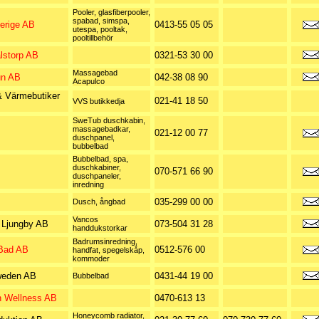
Pooler, glasfiberpooler,
spabad, simspa,
erige AB
0413-55 05 05
utespa, pooltak,
pooltillbehör
lstorp AB
0321-53 30 00
Massagebad
un AB
042-38 08 90
Acapulco
& Värmebutiker
021-41 18 50
VVS butikkedja
SweTub duschkabin,
massagebadkar,
021-12 00 77
duschpanel,
bubbelbad
Bubbelbad, spa,
duschkabiner,
070-571 66 90
duschpaneler,
inredning
035-299 00 00
Dusch, ångbad
Vancos
Ljungby AB
073-504 31 28
handdukstorkar
Badrumsinredning,
Bad AB
0512-576 00
handfat, spegelskåp,
kommoder
weden AB
0431-44 19 00
Bubbelbad
h Wellness AB
0470-613 13
Honeycomb radiator,