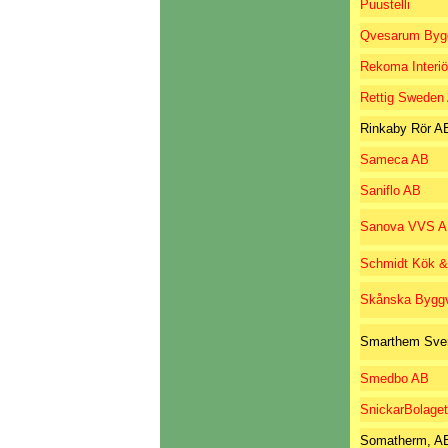
Puustelli
Qvesarum Byg
Rekoma Interiö
Rettig Sweden
Rinkaby Rör A
Sameca AB
Saniflo AB
Sanova VVS 
Schmidt Kök &
Skånska Byggv
Smarthem Sver
Smedbo AB
SnickarBolage
Somatherm, A