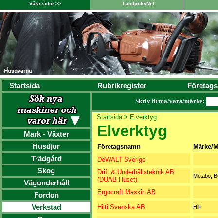
Våra sidor >>
LantbruksNet
Startsida
Rubrikregister
Företags
Skriv firma/vara/märke:
Startsida
>
Elverktyg
Elverktyg
Mark - Växter
Husdjur
Företagsnamn
Märke/M
Trädgård
DeWALT Sverige
Skog
Drift & Underhållsteknik AB
Metabo, B
(DUAB-Huset)
Vägunderhåll
Ergocraft Maskin AB
Fordon
Verkstad
Hilti Svenska AB
Hilti