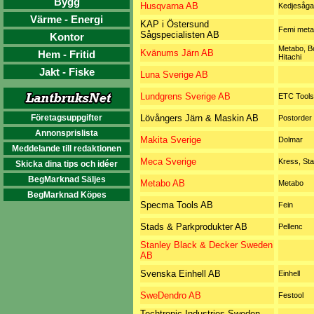
Bygg
Husqvarna AB
Kedjesåga
Värme - Energi
KAP i Östersund
Femi meta
Sågspecialisten AB
Kontor
Metabo, B
Kvänums Järn AB
Hem - Fritid
Hitachi
Jakt - Fiske
Luna Sverige AB
Lundgrens Sverige AB
ETC Tools
Företagsuppgifter
Lövångers Järn & Maskin AB
Postorder
Annonsprislista
Makita Sverige
Dolmar
Meddelande till redaktionen
Meca Sverige
Kress, Sta
Skicka dina tips och idéer
BegMarknad Säljes
Metabo AB
Metabo
BegMarknad Köpes
Specma Tools AB
Fein
Stads & Parkprodukter AB
Pellenc
Stanley Black & Decker Sweden
AB
Svenska Einhell AB
Einhell
SweDendro AB
Festool
Techtronic Industries Sweden