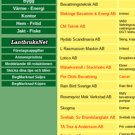
Bygg
Bevattningsteknik AB
Värme - Energi
Blekinge Bevattnin & Energi AB
Irrimec
Kontor
VA60
Hem - Fritid
Vattningsa
CM Teknik AB
vattningsa
Jakt - Fiske
DGT-Volma
Hydab Scandinavia AB
Slang, kop
L Rasmusson Maskin AB
Irriland
Företagsuppgifter
Annonsprislista
Lotico AB
Droppbevat
Meddelande till redaktionen
Elster
Mätarkontroll i Stockholm AB
bevattning
Skicka dina tips och idéer
Per Olofs Bevattning
Caprari
BegMarknad Säljes
BegMarknad Köpes
Rain Bird Sverige AB
Rain Bird
RMV
Rosenqvist Mek Verkstad AB
bevattning
pumpar
Skogma
Dolmar
Svebab, Sv Brandslangfabr. AB
Svebab sl
TA Tour & Andersson AB
Prk vatten
Caprari-Bu