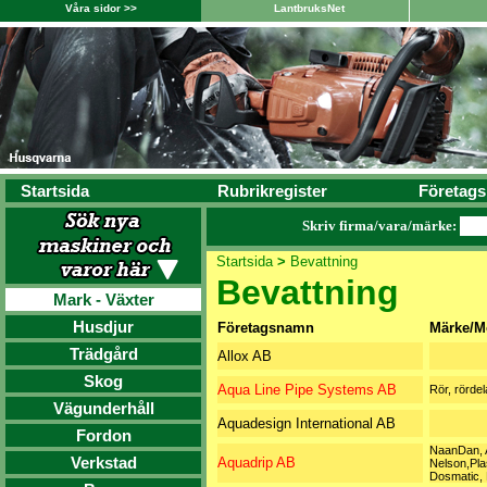
Våra sidor >>
LantbruksNet
Startsida
Rubrikregister
Företags
Skriv firma/vara/märke:
Startsida
>
Bevattning
Bevattning
Mark - Växter
Husdjur
Företagsnamn
Märke/M
Trädgård
Allox AB
Skog
Aqua Line Pipe Systems AB
Rör, rörde
Vägunderhåll
Aquadesign International AB
Fordon
NaanDan, 
Verkstad
Aquadrip AB
Nelson,Pla
Dosmatic, 