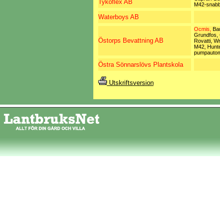
Tykoflex AB
M42-snabb
Waterboys AB
Ocmis,
Bau
Grundfos, 
Östorps Bevattning AB
Rovatti, Wr
M42, Hunte
pumpautom
Östra Sönnarslövs Plantskola
Utskriftsversion