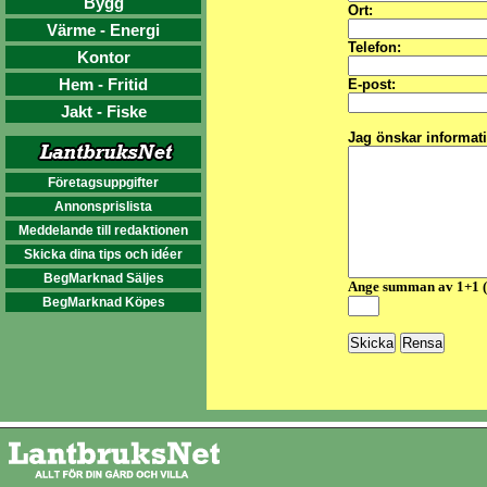
Bygg
Ort:
Värme - Energi
Telefon:
Kontor
Hem - Fritid
E-post:
Jakt - Fiske
Jag önskar informat
Företagsuppgifter
Annonsprislista
Meddelande till redaktionen
Skicka dina tips och idéer
BegMarknad Säljes
Ange summan av 1+1 
BegMarknad Köpes