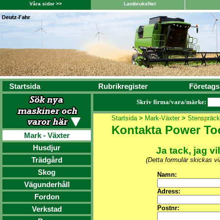
Våra sidor >>
LantbruksNet
Startsida
Rubrikregister
Företags
Skriv firma/vara/märke:
Startsida
>
Mark-Växter
>
Stenspräck
Kontakta Power To
Mark - Växter
Husdjur
Ja tack, jag vi
Trädgård
(Detta formulär skickas v
Skog
Namn:
Vägunderhåll
Adress:
Fordon
Postnr:
Verkstad