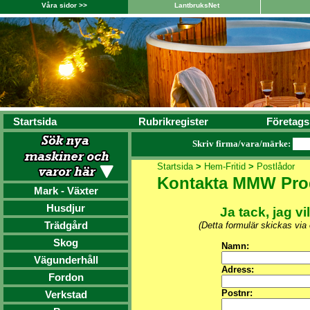
Våra sidor >>
LantbruksNet
Startsida
Rubrikregister
Företags
Skriv firma/vara/märke:
Startsida
>
Hem-Fritid
>
Postlådor
Kontakta MMW Pro
Mark - Växter
Husdjur
Ja tack, jag vi
Trädgård
(Detta formulär skickas via
Skog
Namn:
Vägunderhåll
Adress:
Fordon
Postnr:
Verkstad