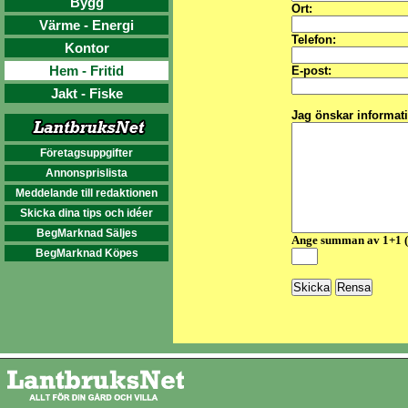
Bygg
Ort:
Värme - Energi
Telefon:
Kontor
Hem - Fritid
E-post:
Jakt - Fiske
Jag önskar informat
Företagsuppgifter
Annonsprislista
Meddelande till redaktionen
Skicka dina tips och idéer
BegMarknad Säljes
Ange summan av 1+1 
BegMarknad Köpes