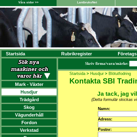
Våra sidor >>
LantbruksNet
Startsida
Rubrikregister
Företags
Skriv firma/vara/märke:
Startsida
>
Husdjur
>
Blötutfodring
Kontakta SBI Trad
Mark - Växter
Husdjur
Ja tack, jag vi
Trädgård
(Detta formulär skickas v
Skog
Namn:
Vägunderhåll
Adress:
Fordon
Postnr:
Verkstad