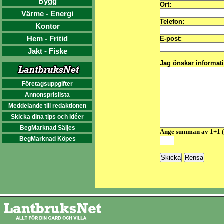
Bygg
Ort:
Värme - Energi
Telefon:
Kontor
Hem - Fritid
E-post:
Jakt - Fiske
Jag önskar informat
Företagsuppgifter
Annonsprislista
Meddelande till redaktionen
Skicka dina tips och idéer
BegMarknad Säljes
Ange summan av 1+1 
BegMarknad Köpes