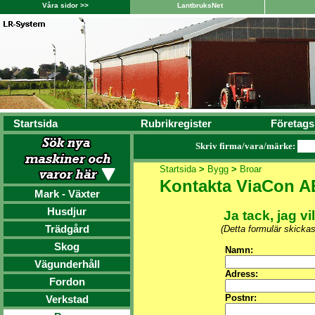
Våra sidor >>
LantbruksNet
Startsida
Rubrikregister
Företags
Skriv firma/vara/märke:
Startsida
>
Bygg
>
Broar
Kontakta ViaCon A
Mark - Växter
Husdjur
Ja tack, jag vi
Trädgård
(Detta formulär skicka
Skog
Namn:
Vägunderhåll
Adress:
Fordon
Postnr:
Verkstad