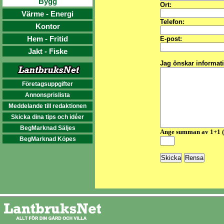
Bygg
Ort:
Värme - Energi
Telefon:
Kontor
Hem - Fritid
E-post:
Jakt - Fiske
Jag önskar informat
Företagsuppgifter
Annonsprislista
Meddelande till redaktionen
Skicka dina tips och idéer
BegMarknad Säljes
Ange summan av 1+1 
BegMarknad Köpes