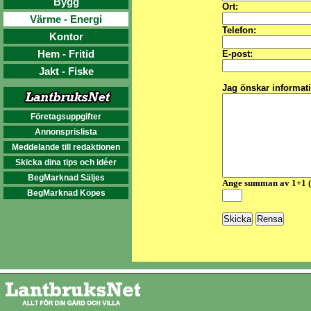
Bygg
Ort:
Värme - Energi
Telefon:
Kontor
Hem - Fritid
E-post:
Jakt - Fiske
Jag önskar informat
Företagsuppgifter
Annonsprislista
Meddelande till redaktionen
Skicka dina tips och idéer
BegMarknad Säljes
Ange summan av 1+1 
BegMarknad Köpes