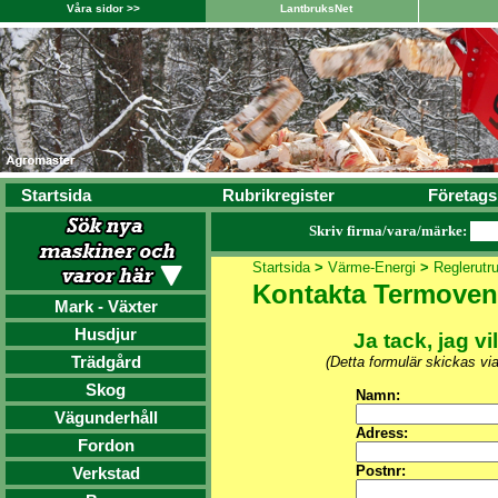
Våra sidor >>
LantbruksNet
Startsida
Rubrikregister
Företags
Skriv firma/vara/märke:
Startsida
>
Värme-Energi
>
Reglerutr
Kontakta Termovent
Mark - Växter
Husdjur
Ja tack, jag vi
Trädgård
(Detta formulär skickas vi
Skog
Namn:
Vägunderhåll
Adress:
Fordon
Postnr:
Verkstad