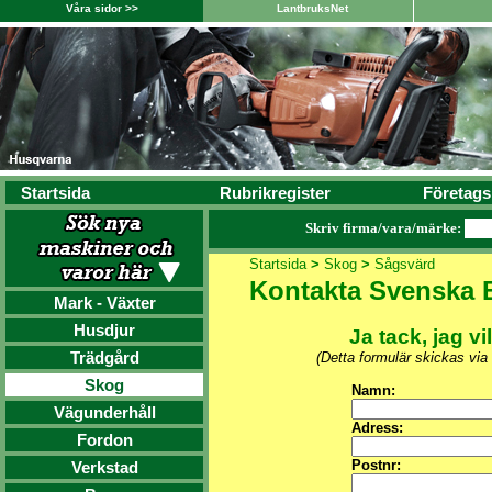
Våra sidor >>
LantbruksNet
Startsida
Rubrikregister
Företags
Skriv firma/vara/märke:
Startsida
>
Skog
>
Sågsvärd
Kontakta Svenska 
Mark - Växter
Husdjur
Ja tack, jag vi
Trädgård
(Detta formulär skickas via
Skog
Namn:
Vägunderhåll
Adress:
Fordon
Postnr:
Verkstad