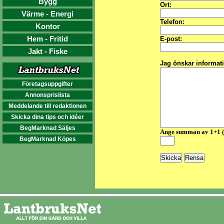
Bygg
Ort:
Värme - Energi
Telefon:
Kontor
Hem - Fritid
E-post:
Jakt - Fiske
Jag önskar informat
Företagsuppgifter
Annonsprislista
Meddelande till redaktionen
Skicka dina tips och idéer
BegMarknad Säljes
Ange summan av 1+1 
BegMarknad Köpes