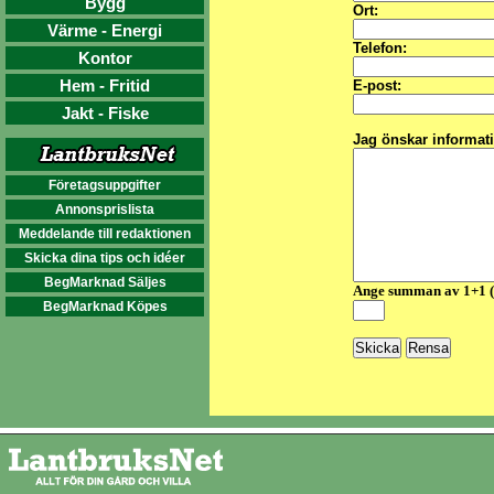
Bygg
Ort:
Värme - Energi
Telefon:
Kontor
Hem - Fritid
E-post:
Jakt - Fiske
Jag önskar informat
Företagsuppgifter
Annonsprislista
Meddelande till redaktionen
Skicka dina tips och idéer
BegMarknad Säljes
Ange summan av 1+1 
BegMarknad Köpes