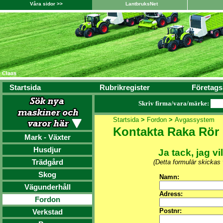
Våra sidor >>
LantbruksNet
Startsida
Rubrikregister
Företags
Skriv firma/vara/märke:
Startsida
>
Fordon
>
Avgassystem
Kontakta Raka Rör
Mark - Växter
Husdjur
Ja tack, jag vi
Trädgård
(Detta formulär skickas
Skog
Namn:
Vägunderhåll
Adress:
Fordon
Postnr:
Verkstad