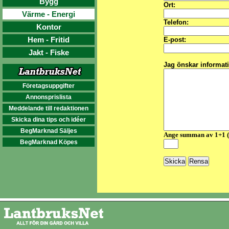
Bygg
Ort:
Värme - Energi
Telefon:
Kontor
Hem - Fritid
E-post:
Jakt - Fiske
Jag önskar informat
Företagsuppgifter
Annonsprislista
Meddelande till redaktionen
Skicka dina tips och idéer
BegMarknad Säljes
Ange summan av 1+1 
BegMarknad Köpes