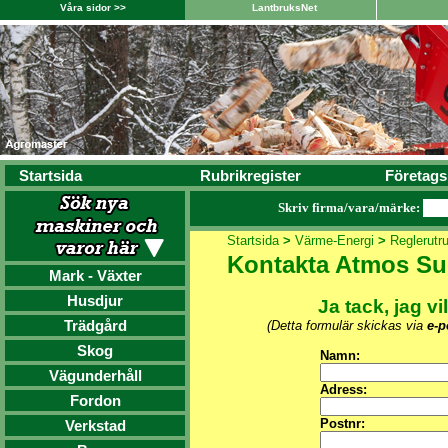
Våra sidor >>
LantbruksNet
Startsida
Rubrikregister
Företags
Skriv firma/vara/märke:
Startsida
>
Värme-Energi
>
Reglerutr
Kontakta Atmos S
Mark - Växter
Husdjur
Ja tack, jag vi
Trädgård
(Detta formulär skickas via
e-p
Skog
Namn:
Vägunderhåll
Adress:
Fordon
Postnr:
Verkstad