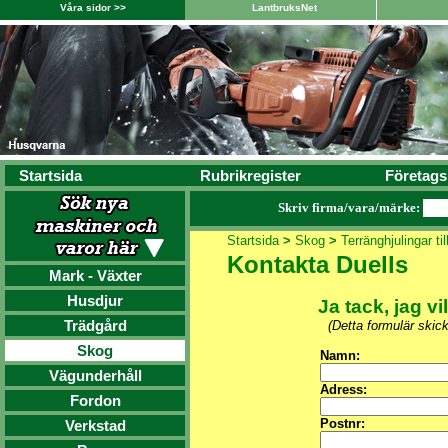
Våra sidor >>
LantbruksNet
Startsida
Rubrikregister
Företags
Skriv firma/vara/märke:
Startsida
>
Skog
>
Terränghjulingar ti
Kontakta Duells
Mark - Växter
Husdjur
Ja tack, jag vi
Trädgård
(Detta formulär skic
Skog
Namn:
Vägunderhåll
Adress:
Fordon
Postnr:
Verkstad