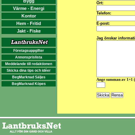
Bygg
Ort:
Värme - Energi
Telefon:
Kontor
Hem - Fritid
E-post:
Jakt - Fiske
Jag önskar informat
Företagsuppgifter
Annonsprislista
Meddelande till redaktionen
Skicka dina tips och idéer
BegMarknad Säljes
Ange summan av 1+1 
BegMarknad Köpes