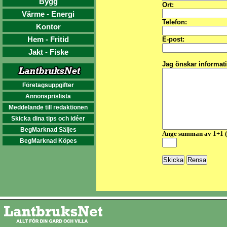
Bygg
Ort:
Värme - Energi
Telefon:
Kontor
Hem - Fritid
E-post:
Jakt - Fiske
Jag önskar informat
Företagsuppgifter
Annonsprislista
Meddelande till redaktionen
Skicka dina tips och idéer
BegMarknad Säljes
Ange summan av 1+1 
BegMarknad Köpes