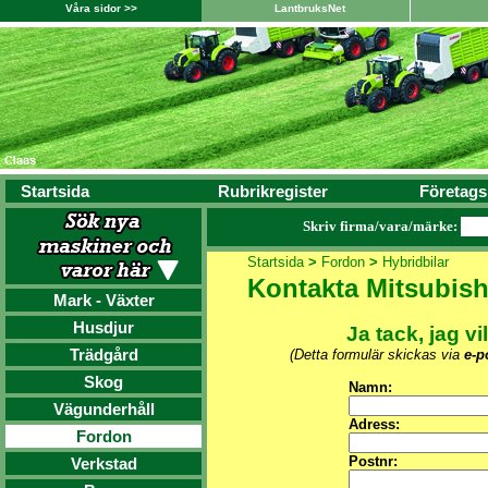
Våra sidor >>
LantbruksNet
Startsida
Rubrikregister
Företags
Skriv firma/vara/märke:
Startsida
>
Fordon
>
Hybridbilar
Kontakta Mitsubish
Mark - Växter
Husdjur
Ja tack, jag vi
Trädgård
(Detta formulär skickas via
e-p
Skog
Namn:
Vägunderhåll
Adress:
Fordon
Postnr:
Verkstad