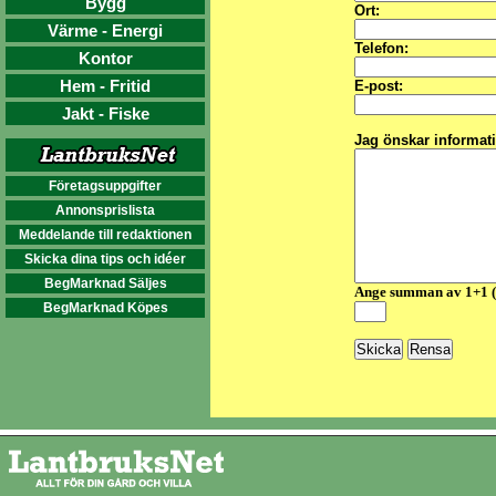
Bygg
Ort:
Värme - Energi
Telefon:
Kontor
Hem - Fritid
E-post:
Jakt - Fiske
Jag önskar informat
Företagsuppgifter
Annonsprislista
Meddelande till redaktionen
Skicka dina tips och idéer
BegMarknad Säljes
Ange summan av 1+1 
BegMarknad Köpes