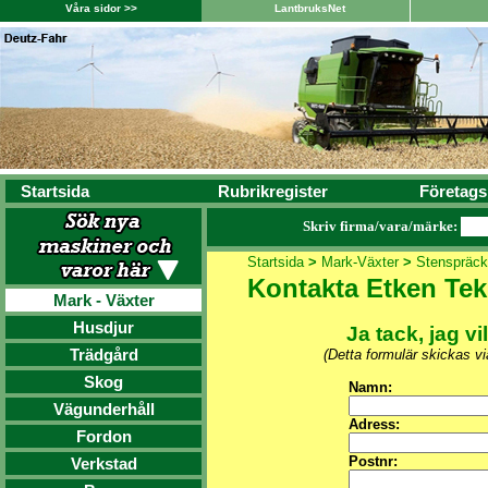
Våra sidor >>
LantbruksNet
Startsida
Rubrikregister
Företags
Skriv firma/vara/märke:
Startsida
>
Mark-Växter
>
Stenspräck
Kontakta Etken Tek
Mark - Växter
Husdjur
Ja tack, jag vi
Trädgård
(Detta formulär skickas v
Skog
Namn:
Vägunderhåll
Adress:
Fordon
Postnr:
Verkstad