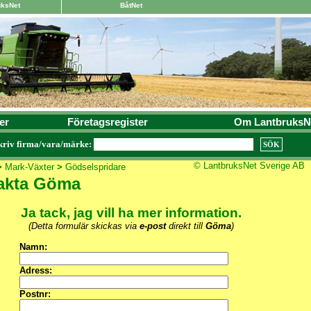
uksNet
BåtNet
er
Företagsregister
Om LantbruksN
kriv firma/vara/märke:
© LantbruksNet Sverige AB
>
Mark-Växter
>
Gödselspridare
akta Göma
Ja tack, jag vill ha mer information.
(Detta formulär skickas via
e-post
direkt till
Göma
)
Namn:
Adress:
Postnr: