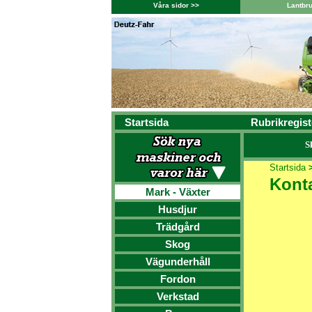
Våra sidor >>
Lantbr
Startsida
Rubrikregist
S
Startsida
Kont
Mark - Växter
Husdjur
Trädgård
Skog
Vägunderhåll
Fordon
Verkstad