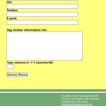
Ort:
Telefon:
E-post:
Jag önskar information om:
Ange summan av 1+1 (spamskydd)
©LantbruksNet Sverige AB 2026
För mer information eller bokning
kontakta oss på e-post
redaktion@lantbruksnet.se