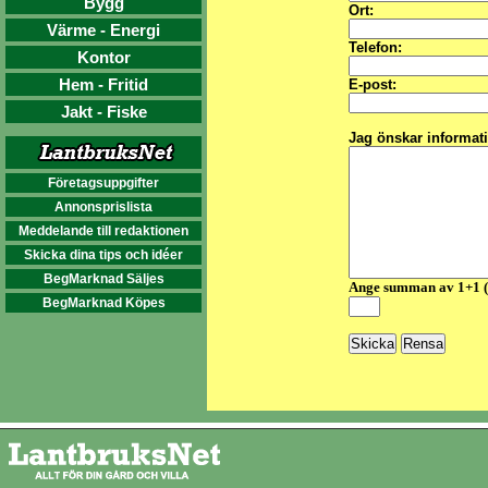
Bygg
Ort:
Värme - Energi
Telefon:
Kontor
Hem - Fritid
E-post:
Jakt - Fiske
Jag önskar informat
Företagsuppgifter
Annonsprislista
Meddelande till redaktionen
Skicka dina tips och idéer
BegMarknad Säljes
Ange summan av 1+1 
BegMarknad Köpes