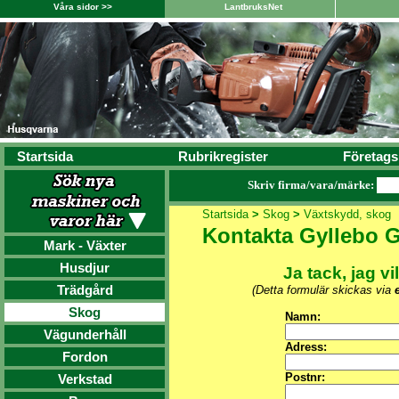
Våra sidor >>
LantbruksNet
Startsida
Rubrikregister
Företags
Skriv firma/vara/märke:
Startsida
>
Skog
>
Växtskydd, skog
Kontakta Gyllebo 
Mark - Växter
Husdjur
Ja tack, jag vi
Trädgård
(Detta formulär skickas via
Skog
Namn:
Vägunderhåll
Adress:
Fordon
Postnr:
Verkstad