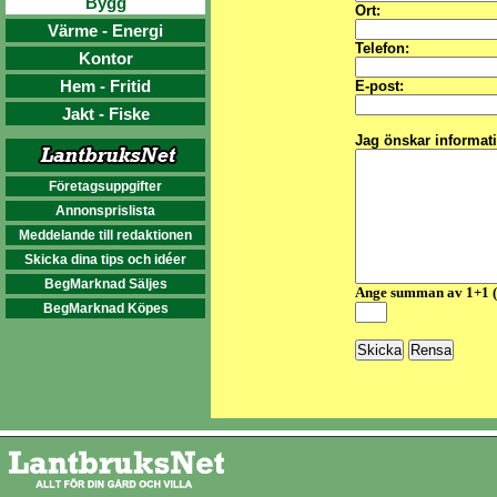
Bygg
Ort:
Värme - Energi
Telefon:
Kontor
Hem - Fritid
E-post:
Jakt - Fiske
Jag önskar informat
Företagsuppgifter
Annonsprislista
Meddelande till redaktionen
Skicka dina tips och idéer
BegMarknad Säljes
Ange summan av 1+1 
BegMarknad Köpes