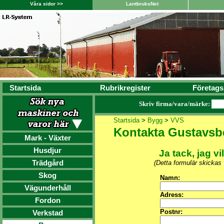
Våra sidor >>
LantbruksNet
Startsida
Rubrikregister
Företags
Skriv firma/vara/märke:
Startsida
>
Bygg
>
VVS
Kontakta Gustavsb
Mark - Växter
Husdjur
Ja tack, jag vi
Trädgård
(Detta formulär skickas
Skog
Namn:
Vägunderhåll
Adress:
Fordon
Postnr:
Verkstad