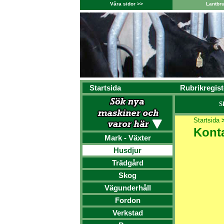
Våra sidor >>
Lantbr
Startsida
Rubrikregist
S
Startsida
Kont
Mark - Växter
Husdjur
Trädgård
Skog
Vägunderhåll
Fordon
Verkstad