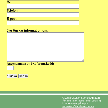
Ort:
Telefon:
E-post:
Jag önskar information om:
Ange summan av 1+1 (spamskydd)
©LantbruksNet Sverige AB 2026
För mer information eller bokning
kontakta oss på e-post
redaktion@lantbruksnet.se