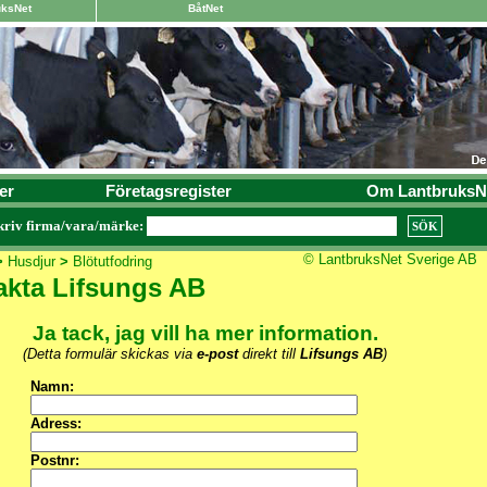
uksNet
BåtNet
er
Företagsregister
Om LantbruksN
kriv firma/vara/märke:
© LantbruksNet Sverige AB
>
Husdjur
>
Blötutfodring
akta Lifsungs AB
Ja tack, jag vill ha mer information.
(Detta formulär skickas via
e-post
direkt till
Lifsungs AB
)
Namn:
Adress:
Postnr: