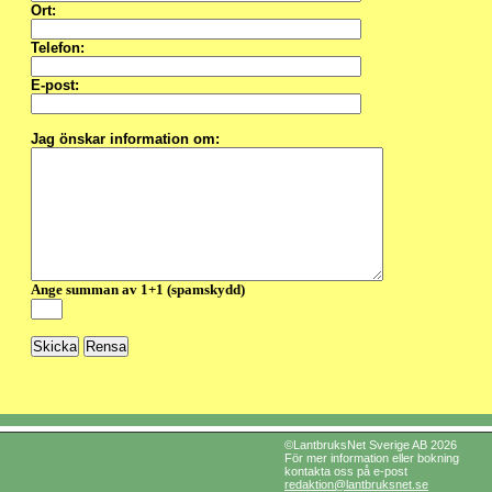
Ort:
Telefon:
E-post:
Jag önskar information om:
Ange summan av 1+1 (spamskydd)
©LantbruksNet Sverige AB 2026
För mer information eller bokning
kontakta oss på e-post
redaktion@lantbruksnet.se