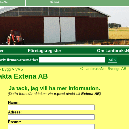
uksNet
BåtNet
er
Företagsregister
Om LantbruksN
kriv firma/vara/märke:
© LantbruksNet Sverige AB
>
Bygg
>
VVS
akta Extena AB
Ja tack, jag vill ha mer information.
(Detta formulär skickas via
e-post
direkt till
Extena AB
)
Namn:
Adress:
Postnr: