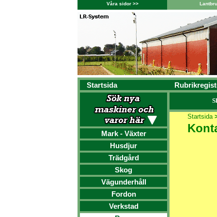
Våra sidor >>
Lantbr
Startsida
Rubrikregist
S
Startsida
Kont
Mark - Växter
Husdjur
Trädgård
Skog
Vägunderhåll
Fordon
Verkstad